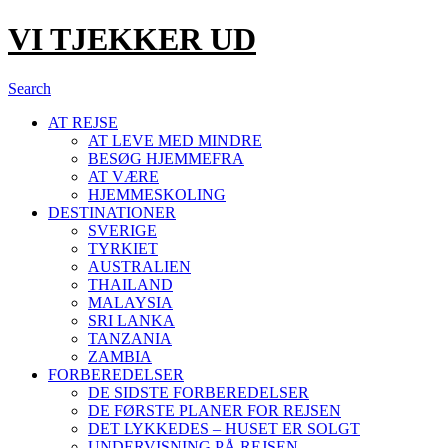
VI TJEKKER UD
Search
AT REJSE
AT LEVE MED MINDRE
BESØG HJEMMEFRA
AT VÆRE
HJEMMESKOLING
DESTINATIONER
SVERIGE
TYRKIET
AUSTRALIEN
THAILAND
MALAYSIA
SRI LANKA
TANZANIA
ZAMBIA
FORBEREDELSER
DE SIDSTE FORBEREDELSER
DE FØRSTE PLANER FOR REJSEN
DET LYKKEDES – HUSET ER SOLGT
UNDERVISNING PÅ REJSEN