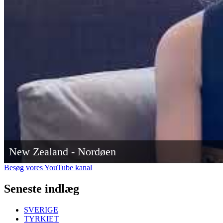
New Zealand - Nordøen
Besøg vores YouTube kanal
Seneste indlæg
SVERIGE
TYRKIET