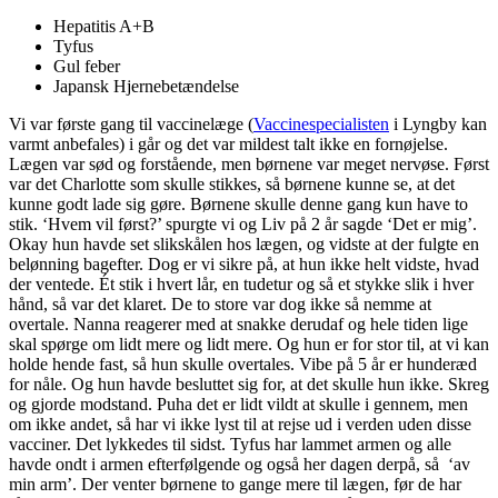
Hepatitis A+B
Tyfus
Gul feber
Japansk Hjernebetændelse
Vi var første gang til vaccinelæge (
Vaccinespecialisten
i Lyngby kan
varmt anbefales) i går og det var mildest talt ikke en fornøjelse.
Lægen var sød og forstående, men børnene var meget nervøse. Først
var det Charlotte som skulle stikkes, så børnene kunne se, at det
kunne godt lade sig gøre. Børnene skulle denne gang kun have to
stik. ‘Hvem vil først?’ spurgte vi og Liv på 2 år sagde ‘Det er mig’.
Okay hun havde set slikskålen hos lægen, og vidste at der fulgte en
belønning bagefter. Dog er vi sikre på, at hun ikke helt vidste, hvad
der ventede. Ét stik i hvert lår, en tudetur og så et stykke slik i hver
hånd, så var det klaret. De to store var dog ikke så nemme at
overtale. Nanna reagerer med at snakke derudaf og hele tiden lige
skal spørge om lidt mere og lidt mere. Og hun er for stor til, at vi kan
holde hende fast, så hun skulle overtales. Vibe på 5 år er hunderæd
for nåle. Og hun havde besluttet sig for, at det skulle hun ikke. Skreg
og gjorde modstand. Puha det er lidt vildt at skulle i gennem, men
om ikke andet, så har vi ikke lyst til at rejse ud i verden uden disse
vacciner. Det lykkedes til sidst. Tyfus har lammet armen og alle
havde ondt i armen efterfølgende og også her dagen derpå, så ‘av
min arm’. Der venter børnene to gange mere til lægen, før de har