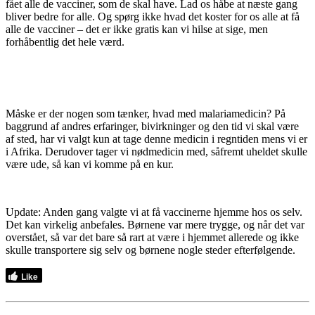
fået alle de vacciner, som de skal have. Lad os håbe at næste gang
bliver bedre for alle. Og spørg ikke hvad det koster for os alle at få
alle de vacciner – det er ikke gratis kan vi hilse at sige, men
forhåbentlig det hele værd.
Måske er der nogen som tænker, hvad med malariamedicin? På
baggrund af andres erfaringer, bivirkninger og den tid vi skal være
af sted, har vi valgt kun at tage denne medicin i regntiden mens vi er
i Afrika. Derudover tager vi nødmedicin med, såfremt uheldet skulle
være ude, så kan vi komme på en kur.
Update: Anden gang valgte vi at få vaccinerne hjemme hos os selv.
Det kan virkelig anbefales. Børnene var mere trygge, og når det var
overstået, så var det bare så rart at være i hjemmet allerede og ikke
skulle transportere sig selv og børnene nogle steder efterfølgende.
Like