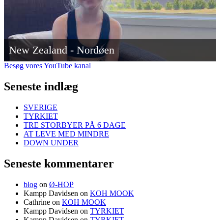
New Zealand - Nordøen
Besøg vores YouTube kanal
Seneste indlæg
SVERIGE
TYRKIET
TRE STORBYER PÅ 6 DAGE
AT LEVE MED MINDRE
DOWN UNDER
Seneste kommentarer
blog
on
Ø-HOP
Kampp Davidsen
on
KOH MOOK
Cathrine
on
KOH MOOK
Kampp Davidsen
on
TYRKIET
Kampp Davidsen
on
TYRKIET