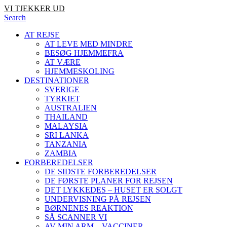
VI TJEKKER UD
Search
AT REJSE
AT LEVE MED MINDRE
BESØG HJEMMEFRA
AT VÆRE
HJEMMESKOLING
DESTINATIONER
SVERIGE
TYRKIET
AUSTRALIEN
THAILAND
MALAYSIA
SRI LANKA
TANZANIA
ZAMBIA
FORBEREDELSER
DE SIDSTE FORBEREDELSER
DE FØRSTE PLANER FOR REJSEN
DET LYKKEDES – HUSET ER SOLGT
UNDERVISNING PÅ REJSEN
BØRNENES REAKTION
SÅ SCANNER VI
AV MIN ARM – VACCINER