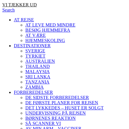
VI TJEKKER UD
Search
AT REJSE
AT LEVE MED MINDRE
BESØG HJEMMEFRA
AT VÆRE
HJEMMESKOLING
DESTINATIONER
SVERIGE
TYRKIET
AUSTRALIEN
THAILAND
MALAYSIA
SRI LANKA
TANZANIA
ZAMBIA
FORBEREDELSER
DE SIDSTE FORBEREDELSER
DE FØRSTE PLANER FOR REJSEN
DET LYKKEDES – HUSET ER SOLGT
UNDERVISNING PÅ REJSEN
BØRNENES REAKTION
SÅ SCANNER VI
AV MIN ARM – VACCINER