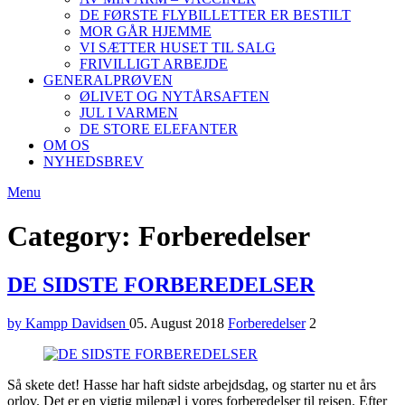
DE FØRSTE FLYBILLETTER ER BESTILT
MOR GÅR HJEMME
VI SÆTTER HUSET TIL SALG
FRIVILLIGT ARBEJDE
GENERALPRØVEN
ØLIVET OG NYTÅRSAFTEN
JUL I VARMEN
DE STORE ELEFANTER
OM OS
NYHEDSBREV
Menu
Category: Forberedelser
DE SIDSTE FORBEREDELSER
by Kampp Davidsen
05. August 2018
Forberedelser
2
Så skete det! Hasse har haft sidste arbejdsdag, og starter nu et års
orlov. Det er en vigtig milepæl i vores forberedelser til rejsen. Efter