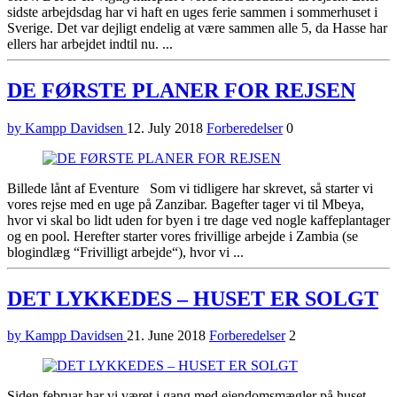
sidste arbejdsdag har vi haft en uges ferie sammen i sommerhuset i
Sverige. Det var dejligt endelig at være sammen alle 5, da Hasse har
ellers har arbejdet indtil nu. ...
DE FØRSTE PLANER FOR REJSEN
by Kampp Davidsen
12. July 2018
Forberedelser
0
Billede lånt af Eventure Som vi tidligere har skrevet, så starter vi
vores rejse med en uge på Zanzibar. Bagefter tager vi til Mbeya,
hvor vi skal bo lidt uden for byen i tre dage ved nogle kaffeplantager
og en pool. Herefter starter vores frivillige arbejde i Zambia (se
blogindlæg “Frivilligt arbejde“), hvor vi ...
DET LYKKEDES – HUSET ER SOLGT
by Kampp Davidsen
21. June 2018
Forberedelser
2
Siden februar har vi været i gang med ejendomsmægler på huset.