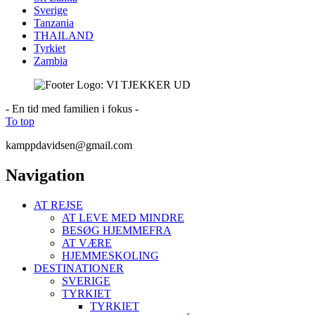
Sverige
Tanzania
THAILAND
Tyrkiet
Zambia
- En tid med familien i fokus -
To top
kamppdavidsen@gmail.com
Navigation
AT REJSE
AT LEVE MED MINDRE
BESØG HJEMMEFRA
AT VÆRE
HJEMMESKOLING
DESTINATIONER
SVERIGE
TYRKIET
TYRKIET