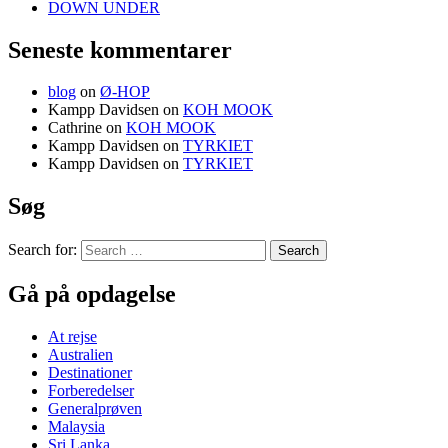
DOWN UNDER
Seneste kommentarer
blog
on
Ø-HOP
Kampp Davidsen
on
KOH MOOK
Cathrine
on
KOH MOOK
Kampp Davidsen
on
TYRKIET
Kampp Davidsen
on
TYRKIET
Søg
Search for:
Gå på opdagelse
At rejse
Australien
Destinationer
Forberedelser
Generalprøven
Malaysia
Sri Lanka