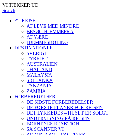
VI TJEKKER UD
Search
AT REJSE
AT LEVE MED MINDRE
BESØG HJEMMEFRA
AT VÆRE
HJEMMESKOLING
DESTINATIONER
SVERIGE
TYRKIET
AUSTRALIEN
THAILAND
MALAYSIA
SRI LANKA
TANZANIA
ZAMBIA
FORBEREDELSER
DE SIDSTE FORBEREDELSER
DE FØRSTE PLANER FOR REJSEN
DET LYKKEDES – HUSET ER SOLGT
UNDERVISNING PÅ REJSEN
BØRNENES REAKTION
SÅ SCANNER VI
AV MIN ARM – VACCINER