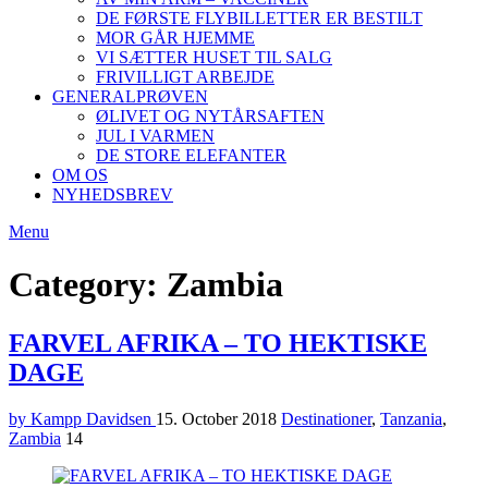
DE FØRSTE FLYBILLETTER ER BESTILT
MOR GÅR HJEMME
VI SÆTTER HUSET TIL SALG
FRIVILLIGT ARBEJDE
GENERALPRØVEN
ØLIVET OG NYTÅRSAFTEN
JUL I VARMEN
DE STORE ELEFANTER
OM OS
NYHEDSBREV
Menu
Category: Zambia
FARVEL AFRIKA – TO HEKTISKE
DAGE
by Kampp Davidsen
15. October 2018
Destinationer
,
Tanzania
,
Zambia
14