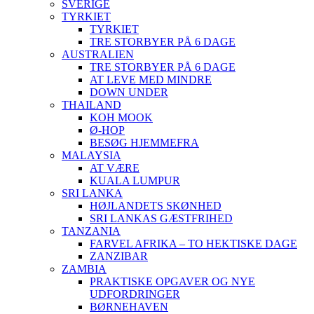
SVERIGE
TYRKIET
TYRKIET
TRE STORBYER PÅ 6 DAGE
AUSTRALIEN
TRE STORBYER PÅ 6 DAGE
AT LEVE MED MINDRE
DOWN UNDER
THAILAND
KOH MOOK
Ø-HOP
BESØG HJEMMEFRA
MALAYSIA
AT VÆRE
KUALA LUMPUR
SRI LANKA
HØJLANDETS SKØNHED
SRI LANKAS GÆSTFRIHED
TANZANIA
FARVEL AFRIKA – TO HEKTISKE DAGE
ZANZIBAR
ZAMBIA
PRAKTISKE OPGAVER OG NYE
UDFORDRINGER
BØRNEHAVEN