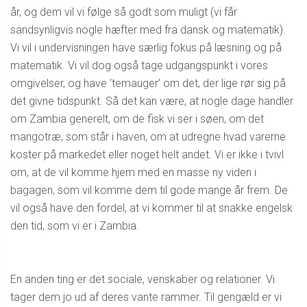
år, og dem vil vi følge så godt som muligt (vi får
sandsynligvis nogle hæfter med fra dansk og matematik).
Vi vil i undervisningen have særlig fokus på læsning og på
matematik. Vi vil dog også tage udgangspunkt i vores
omgivelser, og have ‘temauger’ om det, der lige rør sig på
det givne tidspunkt. Så det kan være, at nogle dage handler
om Zambia generelt, om de fisk vi ser i søen, om det
mangotræ, som står i haven, om at udregne hvad varerne
koster på markedet eller noget helt andet. Vi er ikke i tvivl
om, at de vil komme hjem med en masse ny viden i
bagagen, som vil komme dem til gode mange år frem. De
vil også have den fordel, at vi kommer til at snakke engelsk
den tid, som vi er i Zambia.
En anden ting er det sociale, venskaber og relationer. Vi
tager dem jo ud af deres vante rammer. Til gengæld er vi