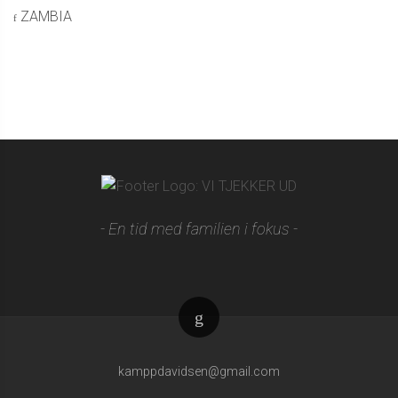
ZAMBIA
- En tid med familien i fokus -
To
top
kamppdavidsen@gmail.com