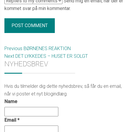
Send mig en email, når der er
kommet svar på min kommentar.
Previous
Previous
BØRNENES REAKTION
Post
Next
Next
DET LYKKEDES – HUSET ER SOLGT
post:
NYHEDSBREV
post:
navigation
Sidebar
Hvis du tilmelder dig dette nyhedsbrev, så får du en email,
når vi poster et nyt blogindlæg.
Name
Email *