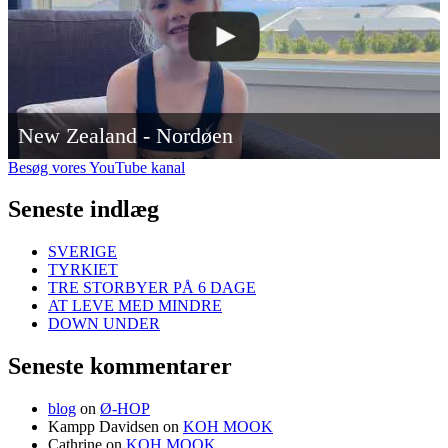
New Zealand - Nordøen
Besøg vores YouTube kanal
Seneste indlæg
SVERIGE
TYRKIET
TRE STORBYER PÅ 6 DAGE
AT LEVE MED MINDRE
DOWN UNDER
Seneste kommentarer
blog
on
Ø-HOP
Kampp Davidsen
on
KOH MOOK
Cathrine
on
KOH MOOK