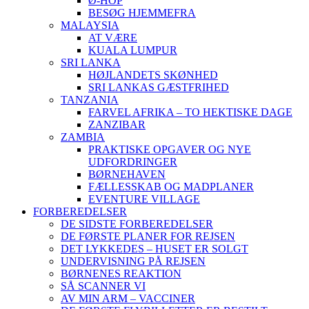
Ø-HOP
BESØG HJEMMEFRA
MALAYSIA
AT VÆRE
KUALA LUMPUR
SRI LANKA
HØJLANDETS SKØNHED
SRI LANKAS GÆSTFRIHED
TANZANIA
FARVEL AFRIKA – TO HEKTISKE DAGE
ZANZIBAR
ZAMBIA
PRAKTISKE OPGAVER OG NYE
UDFORDRINGER
BØRNEHAVEN
FÆLLESSKAB OG MADPLANER
EVENTURE VILLAGE
FORBEREDELSER
DE SIDSTE FORBEREDELSER
DE FØRSTE PLANER FOR REJSEN
DET LYKKEDES – HUSET ER SOLGT
UNDERVISNING PÅ REJSEN
BØRNENES REAKTION
SÅ SCANNER VI
AV MIN ARM – VACCINER