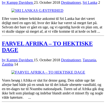
by Kampp Davidsen
23. October 2018
Destinationer
,
Sri Lanka
2
Efter vores lettere hektiske ankomst til Sri Lanka har det været
dejligt med en uges tid, hvor der ikke har været så meget fart på.
Selvom der bare er gået en uge, og vi egentlig havde en plan om, at
vi skulle slappe så meget af, at vi ville komme til at kede os helt ...
FARVEL AFRIKA – TO HEKTISKE
DAGE
by Kampp Davidsen
15. October 2018
Destinationer
,
Tanzania
,
Zambia
14
Vores besøg i Afrika er slut for denne gang. Den sidste uge før
afrejse bød både på en smuk tur til det lokale uberørte vandfald, og
en tre-dages tur til Nsumbu nationalpark. Turen ud af Afrika gik dog
ikke helt som planlagt og indebar blandt andet et misset fly og nogle
vilde køreture. ...