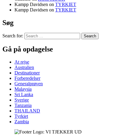
Kampp Davidsen
on
TYRKIET
Kampp Davidsen
on
TYRKIET
Søg
Search for:
Gå på opdagelse
At rejse
Australien
Destinationer
Forberedelser
Generalprøven
Malaysia
Sri Lanka
Sverige
Tanzania
THAILAND
Tyrkiet
Zambia