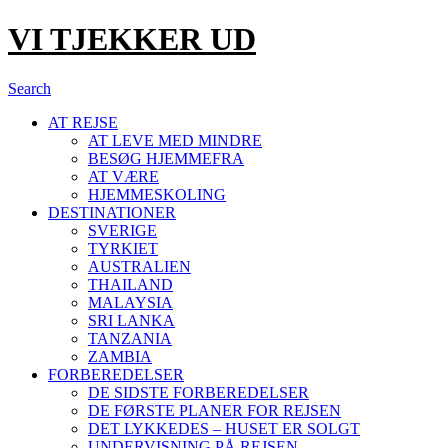
VI TJEKKER UD
Search
AT REJSE
AT LEVE MED MINDRE
BESØG HJEMMEFRA
AT VÆRE
HJEMMESKOLING
DESTINATIONER
SVERIGE
TYRKIET
AUSTRALIEN
THAILAND
MALAYSIA
SRI LANKA
TANZANIA
ZAMBIA
FORBEREDELSER
DE SIDSTE FORBEREDELSER
DE FØRSTE PLANER FOR REJSEN
DET LYKKEDES – HUSET ER SOLGT
UNDERVISNING PÅ REJSEN